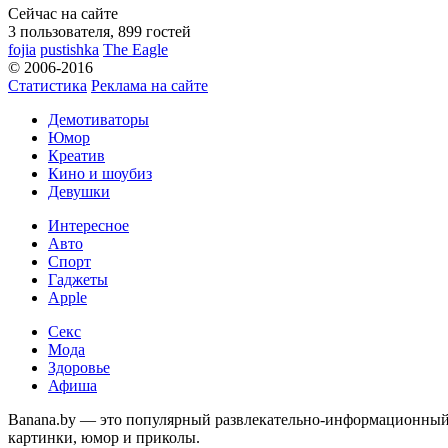
Сейчас на сайте
3 пользователя, 899 гостей
fojia
pustishka
The Eagle
© 2006-2016
Статистика
Реклама на сайте
Демотиваторы
Юмор
Креатив
Кино и шоубиз
Девушки
Интересное
Авто
Спорт
Гаджеты
Apple
Секс
Мода
Здоровье
Афиша
Banana.by — это популярный развлекательно-информационный с
картинки, юмор и приколы.