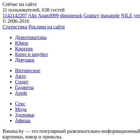
Сейчас на сайте
11 пользователей, 638 гостей
1142142207
Alix
Anatol999
dimonenok
Gramzy
maxapple
NILE
ve
© 2006-2016
Статистика
Реклама на сайте
Демотиваторы
Юмор
Креатив
Кино и шоубиз
Девушки
Интересное
Авто
Спорт
Гаджеты
Apple
Секс
Мода
Здоровье
Афиша
Banana.by — это популярный развлекательно-информационный с
картинки, юмор и приколы.