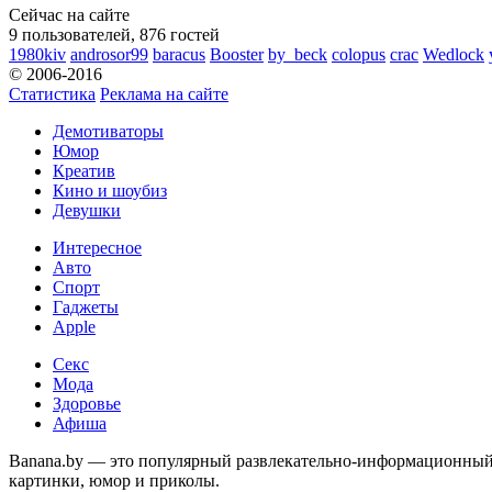
Сейчас на сайте
9 пользователей, 876 гостей
1980kiv
androsor99
baracus
Booster
by_beck
colopus
crac
Wedlock
© 2006-2016
Статистика
Реклама на сайте
Демотиваторы
Юмор
Креатив
Кино и шоубиз
Девушки
Интересное
Авто
Спорт
Гаджеты
Apple
Секс
Мода
Здоровье
Афиша
Banana.by — это популярный развлекательно-информационный с
картинки, юмор и приколы.