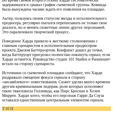
Во время съемок второго сезона Харди систематически
задерживался и срывал график съемочной группы. Команда
была вынуждена часами ждать его появления на площадке.
Актер, пользуясь своим статусом звезды и исполнительного
продюсера, регулярно пытался переписывать не только свои
диалоги, но и менять сюжетные линии других персонажей.
Это парализовало творческий процесс.
Поведение Харди привело к жесткому столкновению с
главным сценаристом и исполнительным продюсером
проекта Джезом Баттеруортом. Конфликт дошел до точки,
когда Баттеруорт пригрозил полностью покинуть сериал, если
Харди останется. Руководство студии 101 Studios и Paramount+
встало на сторону сценариста.
Источники со съемочной площадки сообщают, что Харди
раздражало смещение фокуса сериала в сторону
«ансамблевого» повествования. Сюжет уделял много времени
другим криминальным лидерам, роли которых исполняют
такие тяжеловесы Голливуда, как Пирс Броснан и Хелен
Миррен. Харди хотел, чтобы его персонаж Гарри Да Соуза
оставался единственным центральным элементом сериала.
ТЭГИ