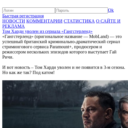
Ok
Быстрая регистрация
НОВОСТИ
КОММЕНТАРИИ
СТАТИСТИКА
О САЙТЕ И
РЕКЛАМА
Том Харди уволен из сериала «Гангстерленд»
«Гангстерленд» (оригинальное название — MobLand) — это
успешный британский криминально-драматический сериал
стримингового сервиса Paramount+, продюсером и
режиссером нескольких эпизодов которого выступает Гай
Ричи.
И вот новость – Том Харди уволен и не появится в 3-м сезона.
Но как же так? Под катом!