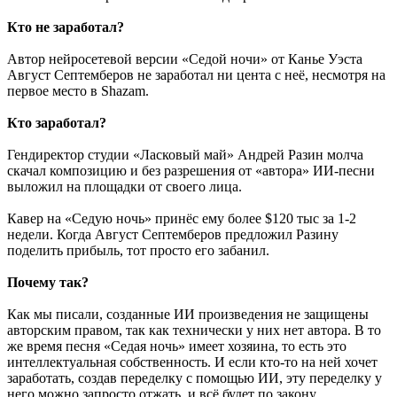
Кто не заработал?
Автор нейросетевой версии «Седой ночи» от Канье Уэста
Август Септемберов не заработал ни цента с неё, несмотря на
первое место в Shazam.
Кто заработал?
Гендиректор студии «Ласковый май» Андрей Разин молча
скачал композицию и без разрешения от «автора» ИИ-песни
выложил на площадки от своего лица.
Кавер на «Седую ночь» принёс ему более $120 тыс за 1-2
недели. Когда Август Септемберов предложил Разину
поделить прибыль, тот просто его забанил.
Почему так?
Как мы писали, созданные ИИ произведения не защищены
авторским правом, так как технически у них нет автора. В то
же время песня «Седая ночь» имеет хозяина, то есть это
интеллектуальная собственность. И если кто-то на ней хочет
заработать, создав переделку с помощью ИИ, эту переделку у
него можно запросто отжать, и всё будет по закону.