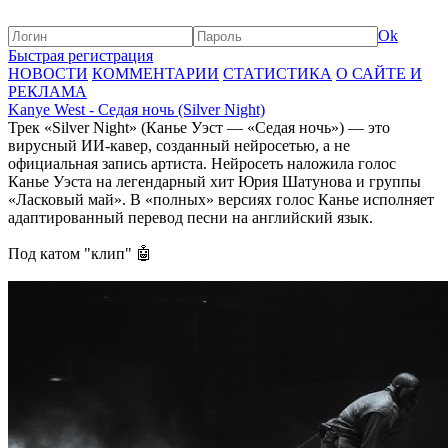
Ok
Быстрая регистрация
НОВОСТИ
КОММЕНТАРИИ
СТАТИСТИКА
О САЙТЕ И
РЕКЛАМА
Kanye West - Седая ночь (Silver Night)
Трек «Silver Night» (Канье Уэст — «Седая ночь») — это
вирусный ИИ-кавер, созданный нейросетью, а не
официальная запись артиста. Нейросеть наложила голос
Канье Уэста на легендарный хит Юрия Шатунова и группы
«Ласковый май». В «полных» версиях голос Канье исполняет
адаптированный перевод песни на английский язык.
Под катом "клип" 🤖