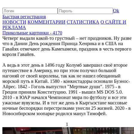
Ok
Быстрая регистрация
НОВОСТИ
КОММЕНТАРИИ
СТАТИСТИКА
О САЙТЕ И
РЕКЛАМА
Прикольные картинки - 4170
Четверг выдали какой-то грустный – нет праздников. Ну разве
что в Дании День рождения Принца Хенрика и в США на
Гавайях отмечают день Камехамехи, праздник в честь первого
короля Гавайев.
А ведь в этот день в 1496 году Колумб завершил своё второе
путешествие в Америку, но при этом получил большой
нагоняй от своей королевы, так как не нашел обещанный
морской путь в Китай. 1580 - конкистадоры основали Буэнос-
Айрес. 1842 - Гоголь выпустил "Мертвые души". 1975 - в
Греции приняли Конституцию. 1991 - вышел MS DOS 5.0.
2010 - в ЮАР начался Чемпионат мира по футболу и все эти
ужасные вувузелы. И в тот же день в Кыргызстане массовые
ночные беспорядки перестрелками унесли 25 жизней. 2020 - в
Новосибирском зоопарке родился манул Тимофей.
1