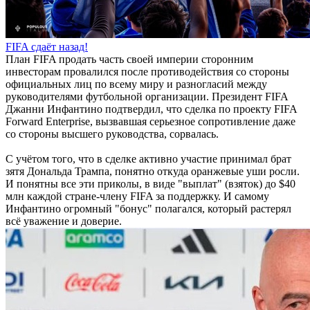
FIFA сдаёт назад!
План FIFA продать часть своей империи сторонним
инвесторам провалился после противодействия со стороны
официальных лиц по всему миру и разногласий между
руководителями футбольной организации. Президент FIFA
Джанни Инфантино подтвердил, что сделка по проекту FIFA
Forward Enterprise, вызвавшая серьезное сопротивление даже
со стороны высшего руководства, сорвалась.
С учётом того, что в сделке активно участие принимал брат
зятя Дональда Трампа, понятно откуда оранжевые уши росли.
И понятны все эти приколы, в виде "выплат" (взяток) до $40
млн каждой стране-члену FIFA за поддержку. И самому
Инфантино огромный "бонус" полагался, который растерял
всё уважение и доверие.