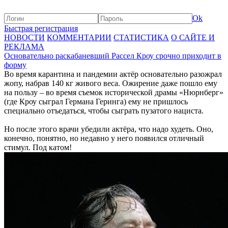
Ok
Быстрая регистрация
НОВОСТИ
КОММЕНТАРИИ
СТАТИСТИКА
О САЙТЕ И
РЕКЛАМА
Основательно раскабаневший Рассел Кроу срочно приходит в
форму
Во время карантина и пандемии актёр основательно разожрал
жопу, набрав 140 кг живого веса. Ожирение даже пошло ему
на пользу – во время съемок исторической драмы «Нюрнберг»
(где Кроу сыграл Германа Геринга) ему не пришлось
специально отъедаться, чтобы сыграть пузатого нациста.
Но после этого врачи убедили актёра, что надо худеть. Оно,
конечно, понятно, но недавно у него появился отличный
стимул. Под катом!