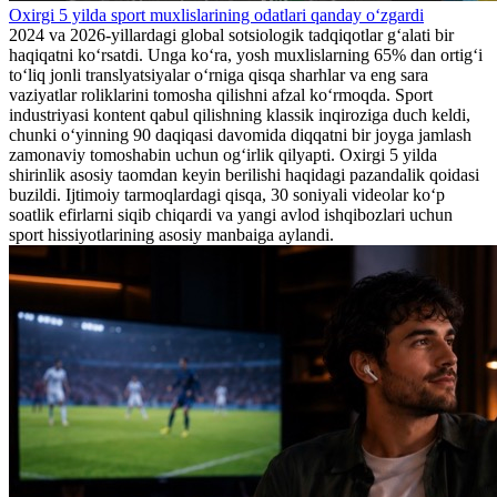
Oxirgi 5 yilda sport muxlislarining odatlari qanday oʻzgardi
2024 va 2026-yillardagi global sotsiologik tadqiqotlar gʻalati bir
haqiqatni koʻrsatdi. Unga koʻra, yosh muxlislarning 65% dan ortigʻi
toʻliq jonli translyatsiyalar oʻrniga qisqa sharhlar va eng sara
vaziyatlar roliklarini tomosha qilishni afzal koʻrmoqda. Sport
industriyasi kontent qabul qilishning klassik inqiroziga duch keldi,
chunki oʻyinning 90 daqiqasi davomida diqqatni bir joyga jamlash
zamonaviy tomoshabin uchun ogʻirlik qilyapti. Oxirgi 5 yilda
shirinlik asosiy taomdan keyin berilishi haqidagi pazandalik qoidasi
buzildi. Ijtimoiy tarmoqlardagi qisqa, 30 soniyali videolar koʻp
soatlik efirlarni siqib chiqardi va yangi avlod ishqibozlari uchun
sport hissiyotlarining asosiy manbaiga aylandi.