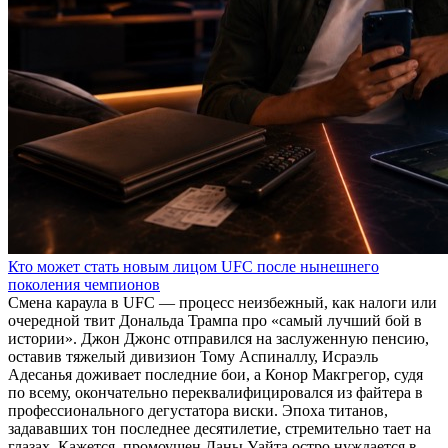
Кто может стать новым лицом UFC после нынешнего
поколения чемпионов
Смена караула в UFC — процесс неизбежный, как налоги или
очередной твит Дональда Трампа про «самый лучший бой в
истории». Джон Джонс отправился на заслуженную пенсию,
оставив тяжелый дивизион Тому Аспиналлу, Исраэль
Адесанья доживает последние бои, а Конор Макгрегор, судя
по всему, окончательно переквалифицировался из файтера в
профессионального дегустатора виски. Эпоха титанов,
задававших тон последнее десятилетие, стремительно тает на
глазах. Кажется, промоушен Даны Уайта остро нуждается в