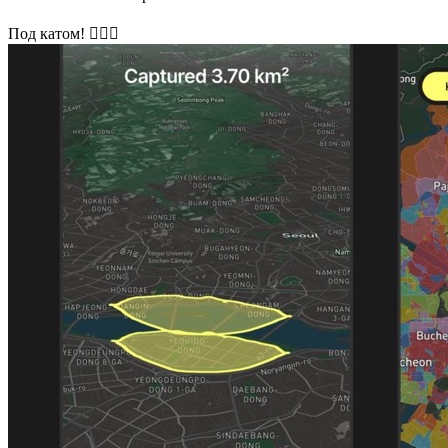
Под катом! 🏃🏽‍♂️