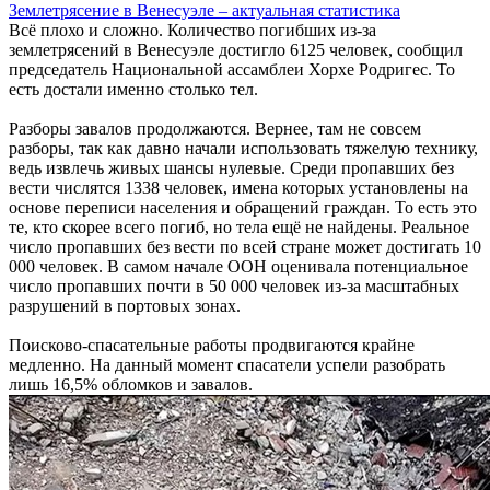
Землетрясение в Венесуэле – актуальная статистика
Всё плохо и сложно. Количество погибших из-за
землетрясений в Венесуэле достигло 6125 человек, сообщил
председатель Национальной ассамблеи Хорхе Родригес. То
есть достали именно столько тел.
Разборы завалов продолжаются. Вернее, там не совсем
разборы, так как давно начали использовать тяжелую технику,
ведь извлечь живых шансы нулевые. Среди пропавших без
вести числятся 1338 человек, имена которых установлены на
основе переписи населения и обращений граждан. То есть это
те, кто скорее всего погиб, но тела ещё не найдены. Реальное
число пропавших без вести по всей стране может достигать 10
000 человек. В самом начале ООН оценивала потенциальное
число пропавших почти в 50 000 человек из-за масштабных
разрушений в портовых зонах.
Поисково-спасательные работы продвигаются крайне
медленно. На данный момент спасатели успели разобрать
лишь 16,5% обломков и завалов.