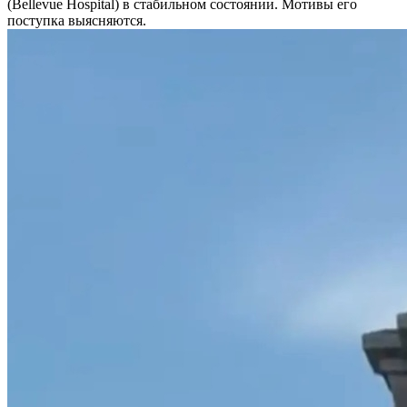
(Bellevue Hospital) в стабильном состоянии. Мотивы его
поступка выясняются.