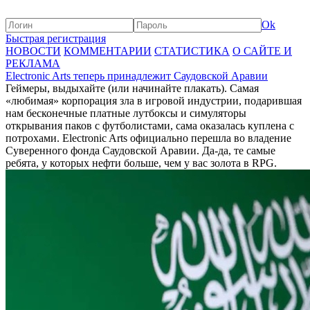
Ok
Быстрая регистрация
НОВОСТИ
КОММЕНТАРИИ
СТАТИСТИКА
О САЙТЕ И
РЕКЛАМА
Electronic Arts теперь принадлежит Саудовской Аравии
Геймеры, выдыхайте (или начинайте плакать). Самая
«любимая» корпорация зла в игровой индустрии, подарившая
нам бесконечные платные лутбоксы и симуляторы
открывания паков с футболистами, сама оказалась куплена с
потрохами. Electronic Arts официально перешла во владение
Суверенного фонда Саудовской Аравии. Да-да, те самые
ребята, у которых нефти больше, чем у вас золота в RPG.