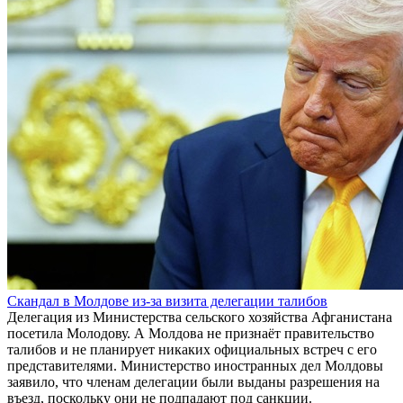
Скандал в Молдове из-за визита делегации талибов
Делегация из Министерства сельского хозяйства Афганистана
посетила Молодову. А Молдова не признаёт правительство
талибов и не планирует никаких официальных встреч с его
представителями. Министерство иностранных дел Молдовы
заявило, что членам делегации были выданы разрешения на
въезд, поскольку они не подпадают под санкции.