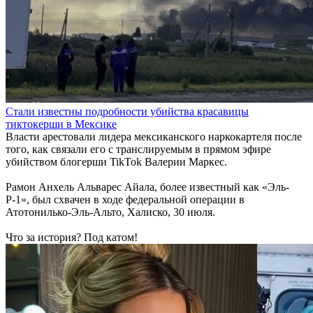
Стали известны подробности убийства красавицы
тиктокерши в Мексике
Власти арестовали лидера мексиканского наркокартеля после
того, как связали его с транслируемым в прямом эфире
убийством блогерши TikTok Валерии Маркес.
Рамон Анхель Альварес Айала, более известный как «Эль-
Р-1», был схвачен в ходе федеральной операции в
Атотонилько-Эль-Альто, Халиско, 30 июля.
Что за история? Под катом!