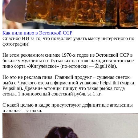
Как пили пиво в Эстонской ССР
Спасибо ИИ за то, что позволяет узнать массу интересного по
фотографии!
На этом рекламном снимке 1970-х годов из Эстонской ССР в
бокале у мужчины и в бутылках на столе находится эстонское
пиво сорта «Жигулёвское» (по-эстонски — Žiguli õlu).
Но это не реклама пива. Главный продукт – сушеная снеток-
рыба с Чудского озера в фирменной упаковке Peipsi tint (марка
Peipsilini). Древние эстонцы пишут, что такая рыбка тогда
стоила 1 полновесный советский рубль за 1 кг.
С какой целью в кадре присутствуют дефицитные апельсины
и ананас – загадка.