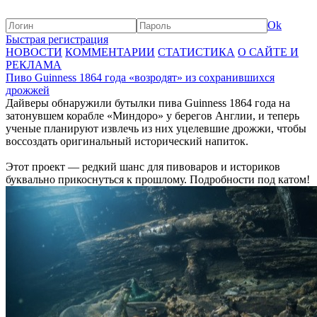
Ok
Быстрая регистрация
НОВОСТИ
КОММЕНТАРИИ
СТАТИСТИКА
О САЙТЕ И
РЕКЛАМА
Пиво Guinness 1864 года «возродят» из сохранившихся
дрожжей
Дайверы обнаружили бутылки пива Guinness 1864 года на
затонувшем корабле «Миндоро» у берегов Англии, и теперь
ученые планируют извлечь из них уцелевшие дрожжи, чтобы
воссоздать оригинальный исторический напиток.
Этот проект — редкий шанс для пивоваров и историков
буквально прикоснуться к прошлому. Подробности под катом!