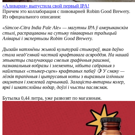
«Аливария» выпустила свой первый IPA!
Причем это коллаборация с пивоварней Robim Good Brewery.
Из официального описания:
«Simcoe-Citra India Pale Ale» — магутны IPA ў амерыканскім
стылі, распрацаваны на сутыку піваварных традыцый
Аліварыі і экспертызы Robim Good Brewery.
Дызайн натхнёны жывой культурай стыкераў, якая даўно
стала неад’емнай часткай крафтавага асяроддзя. На нашай
этыкетцы спалучаюцца смелыя графічныя рашэнні,
пазнавальныя вобразы і элементы, нібыта сабраныя з
найлепшых «стыкер-сцен» крафтавых пабаў 🍋 У смаку —
лёгкія трапічныя і цытрусавыя ноты з выразным іглічным
акцэнтам і хмелевай гарчынкай. Залаціста-янтарны колер,
яркі і шматслойны водар, доўгі і чысты паслясмак.
Бутылка 0,44 литра, уже развозят по магазинам.