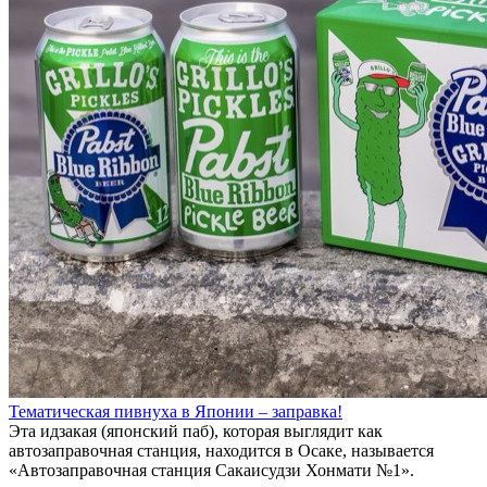
Тематическая пивнуха в Японии – заправка!
Эта идзакая (японский паб), которая выглядит как
автозаправочная станция, находится в Осаке, называется
«Автозаправочная станция Сакаисудзи Хонмати №1».